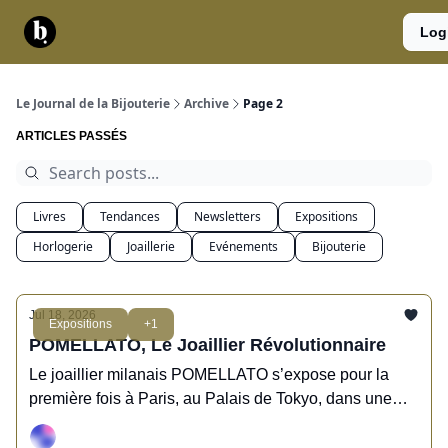
Catégories
Contact
A
Services
Log
propos
Le Journal de la Bijouterie
Archive
Page 2
ARTICLES PASSÉS
Livres
Tendances
Newsletters
Expositions
Horlogerie
Joaillerie
Evénements
Bijouterie
Jul 18, 2026
Expositions
+1
POMELLATO, Le Joaillier Révolutionnaire
Le joaillier milanais POMELLATO s’expose pour la
première fois à Paris, au Palais de Tokyo, dans une
rétrospective vibrante de ses révolutions apportées en
joaillerie depuis 1967.