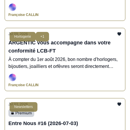
innovantes.
Françoise CALLIN
Jul 09, 2026
Horlogerie
+1
ARGENTIC vous accompagne dans votre
conformité LCB-FT
À compter du 1er août 2026, bon nombre d'horlogers,
bijoutiers, joailliers et orfèvres seront directement
assujettis à la loi relative à la lutte contre le
blanchiment et le financement du terrorisme,
Françoise CALLIN
ARGENTIC est LA solution pour vous mettre en
conformité.
Jul 03, 2026
Newsletters
Premium
Entre Nous #16 (2026-07-03)