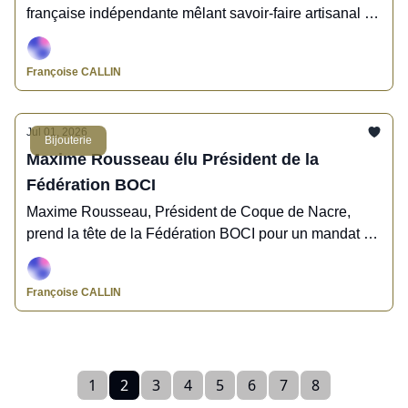
française indépendante mêlant savoir-faire artisanal et
créativité contemporaine
Françoise CALLIN
Jul 01, 2026
Bijouterie
Maxime Rousseau élu Président de la
Fédération BOCI
Maxime Rousseau, Président de Coque de Nacre,
prend la tête de la Fédération BOCI pour un mandat de
3 ans, avec comme ambition de fédérer, enthousiasmer
et réenchanter la filière.
Françoise CALLIN
1
2
3
4
5
6
7
8