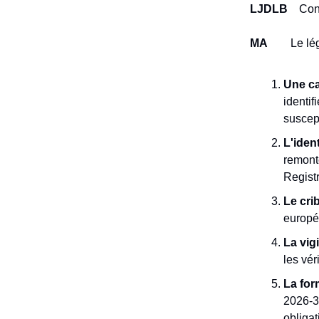
LJDLB
Concr
MA
Le légi
Une ca
identif
suscep
L'ident
remonté
Registr
Le cri
europé
La vig
les vér
La for
2026-31
obligat