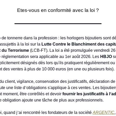
Etes-vous en conformité avec la loi ?
 de tonnerre dans la profession : les horlogers bijoutiers sont 
ujettis à la loi sur la
Lutte Contre le Blanchiment des capita
 du Terrorisme
(LCB-FT). La loi a été promulguée vendredi 26 
e réglementation sera applicable au 1er août 2026. Les
HBJO
s
licitement désignés dès lors qu'ils pratiquent régulièrement ou
t des ventes à plus de 10 000 euros (en une ou plusieurs fois)
 du client, vigilance, conservation des justificatifs, déclaration d
te une liste d
’
obligations s'applique à ces ventes. Les bijoutier
ut moment, être contrôlés et devoir
fournir les justificatifs à l
’
ad
e obligation ajoute une tâche de plus aux professionnels.
i, quand j
’
ai rencontré les fondateurs de la société
ARGENTIC
,