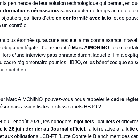
 la pertinence de leur solution technologique qui permet, en qu
s informations nécessaires
sans rajouter de temps au quotidien
bijoutiers joailliers d’être
en conformité avec la loi
et de pouv
 un contrôle.
ant plus étonnée qu
’
aucune société, à ma connaissance, n
’
avai
 obligation légale. J
’
ai rencontré
Marc AIMONINO
, le co-fondat
lors d
’
une interview passionnante durant laquelle il m
’
a expli
 cadre réglementaire pour les HBJO, et les bénéfices que sa s
au quotidien.
ur Marc AIMONINO, pouvez-vous nous rappeler le
cadre régle
ésormais assujettis les professionnels HBJO ?
 du 1er août 2026, les horlogers, bijoutiers, joailliers et orfèvr
e le 26 juin dernier au Journal officiel
, la loi relative à la lutte
t aux obligations LCB-FT (Lutte Contre le Blanchiment des capi