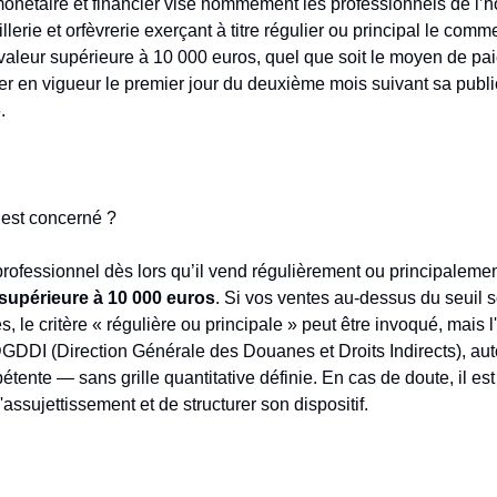
onétaire et financier vise nommément les professionnels de l’ho
aillerie et orfèvrerie exerçant à titre régulier ou principal le com
valeur supérieure à 10 000 euros, quel que soit le moyen de pa
rer en vigueur le premier jour du deuxième mois suivant sa public
.
est concerné ?
essionnel dès lors qu’il vend régulièrement ou principalemen
 supérieure à 10 000 euros
. Si vos ventes au-dessus du seuil s
, le critère « régulière ou principale » peut être invoqué, mais l
DGDDI (Direction Générale des Douanes et Droits Indirects), aut
tente — sans grille quantitative définie. En cas de doute, il es
assujettissement et de structurer son dispositif.