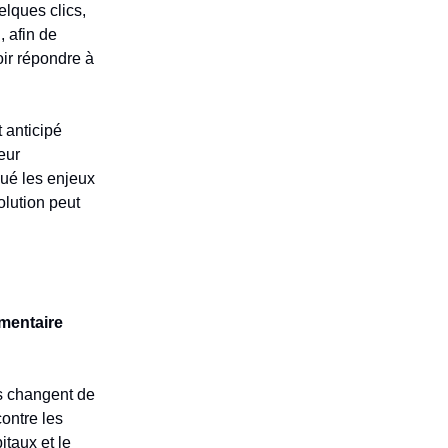
elques clics,
, afin de
oir répondre à
t anticipé
eur
qué les enjeux
olution peut
mentaire
es changent de
 contre les
taux et le