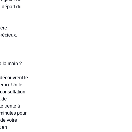
e départ du
ière
précieux.
à la main ?
découvrent le
 »). Un tel
 consultation
t de
e trente à
 minutes pour
 de votre
t en