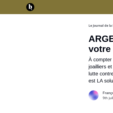
Catégories
Contact
A propos
Serv
Le Journal de la 
ARGE
votre
À compter 
joailliers e
lutte cont
est LA solu
Franç
9th jui