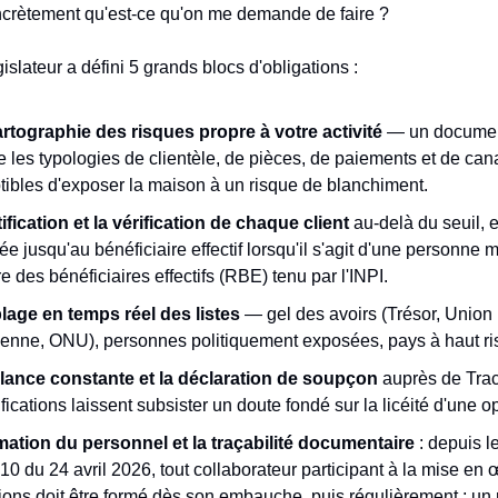
ètement qu'est-ce qu'on me demande de faire ?
slateur a défini 5 grands blocs d'obligations :
rtographie des risques propre à votre activité
— un document
ie les typologies de clientèle, de pièces, de paiements et de ca
tibles d'exposer la maison à un risque de blanchiment.
ification et la vérification de chaque client
au-delà du seuil, e
e jusqu'au bénéficiaire effectif lorsqu'il s'agit d'une personne m
e des bénéficiaires effectifs (RBE) tenu par l'INPI.
blage en temps réel des listes
— gel des avoirs (Trésor, Union
enne, ONU), personnes politiquement exposées, pays à haut r
ilance constante et la déclaration de soupçon
auprès de Trac
ifications laissent subsister un doute fondé sur la licéité d'une o
mation du personnel et la traçabilité documentaire
: depuis l
0 du 24 avril 2026, tout collaborateur participant à la mise en
ions doit être formé dès son embauche, puis régulièrement ; un 