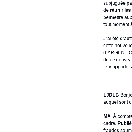
subjuguée par
de
réunir le
permettre aux 
tout moment à
J
’
ai été d
’
aut
cette nouvelle
d
’
ARGENTIC, 
de ce nouveau
leur apporter 
LJDLB
Bonjo
auquel sont d
MA
À compter
cadre.
Publié
fraudes soume