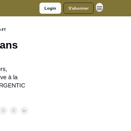
Login
S'abonner
B-FT
ans
rs,
ve à la
, ARGENTIC