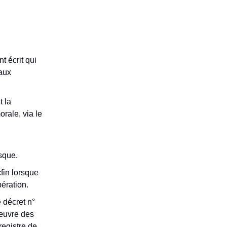
 écrit qui
naux
t la
orale, via le
isque.
fin lorsque
pération.
e décret n°
 œuvre des
registre de