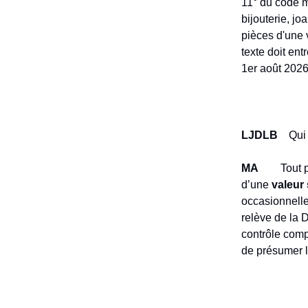
11° du code m
bijouterie, jo
pièces d'une 
texte doit ent
1er août 2026
LJDLB
Qui 
MA
Tout prof
d’une
valeur
occasionnelles
relève de la 
contrôle compé
de présumer l'