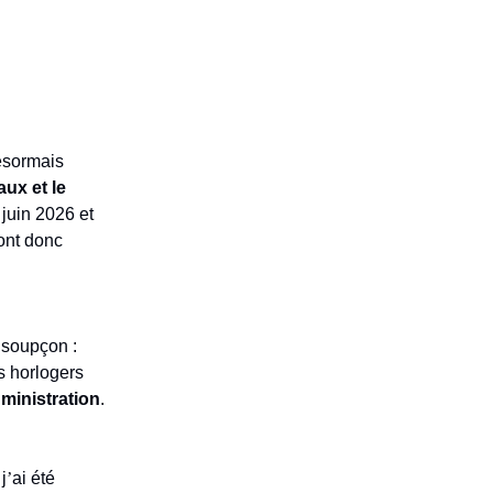
désormais
ux et le
juin 2026 et
ont donc
.
e soupçon :
s horlogers
ministration
.
 j
’
ai été