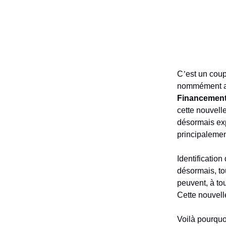
C
’
est un coup
nommément ass
Financement
cette nouvell
désormais exp
principalemen
Identification
désormais, tou
peuvent, à to
Cette nouvell
Voilà pourquo