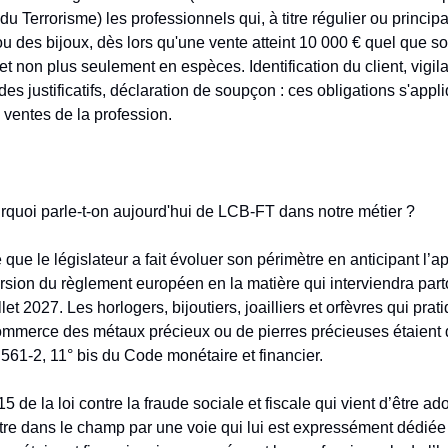
 Terrorisme) les professionnels qui, à titre régulier ou princip
u des bijoux, dès lors qu'une vente atteint 10 000 € quel que so
et non plus seulement en espèces. Identification du client, vigil
es justificatifs, déclaration de soupçon : ces obligations s'appl
 ventes de la profession.
uoi parle-t-on aujourd'hui de LCB-FT dans notre métier ?
le législateur a fait évoluer son périmètre en anticipant l’ap
ersion du règlement européen en la matière qui interviendra parto
let 2027. Les horlogers, bijoutiers, joailliers et orfèvres qui prati
commerce des métaux précieux ou de pierres précieuses étaient 
L. 561-2, 11° bis du Code monétaire et financier.
 15 de la loi contre la fraude sociale et fiscale qui vient d’être ad
tre dans le champ par une voie qui lui est expressément dédiée