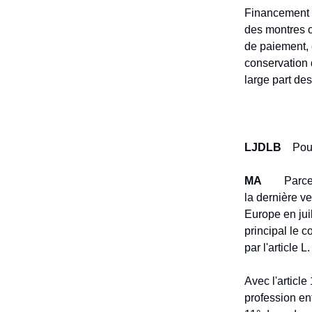
Financement du
des montres o
de paiement, 
conservation d
large part des
LJDLB
Pourq
MA
Parce que 
la dernière v
Europe en juil
principal le 
par l'article 
Avec l'article
profession en