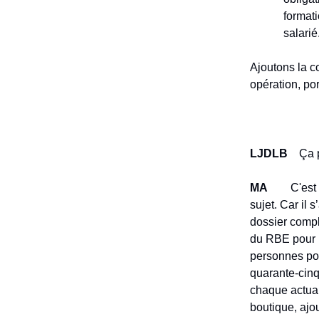
formati
salarié
Ajoutons la c
opération, po
LJDLB
Ça par
MA
C'est pré
sujet. Car il 
dossier comple
du RBE pour u
personnes pol
quarante-cinq
chaque actuali
boutique, ajo