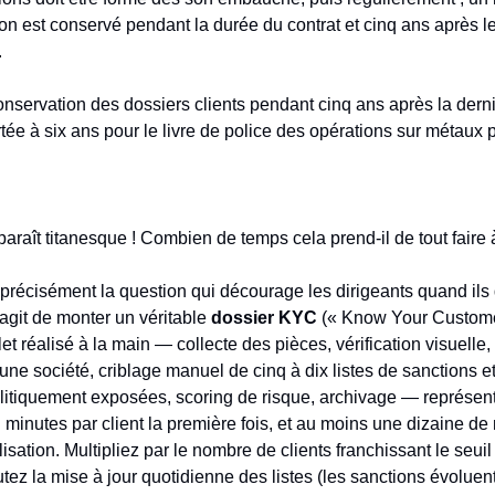
on est conservé pendant la durée du contrat et cinq ans après l
.
onservation des dossiers clients pendant cinq ans après la dern
rtée à six ans pour le livre de police des opérations sur métaux 
aît titanesque ! Combien de temps cela prend-il de tout faire 
cisément la question qui décourage les dirigeants quand ils 
s’agit de monter un véritable
dossier KYC
(« Know Your Customer
t réalisé à la main — collecte des pièces, vérification visuelle,
ne société, criblage manuel de cinq à dix listes de sanctions e
itiquement exposées, scoring de risque, archivage — représent
 minutes par client la première fois, et au moins une dizaine de
sation. Multipliez par le nombre de clients franchissant le seuil
utez la mise à jour quotidienne des listes (les sanctions évoluen