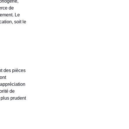
rlogerie,
merce de
iement. Le
ation, soit le
t des pièces
ont
'appréciation
orité de
t plus prudent