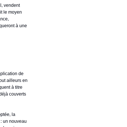
al, vendent
it le moyen
ance,
iqueront à une
plication de
ut ailleurs en
quent à titre
déjà couverts
optée, la
 : un nouveau