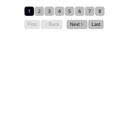
1
2
3
4
5
6
7
8
First
Back
Next
Last