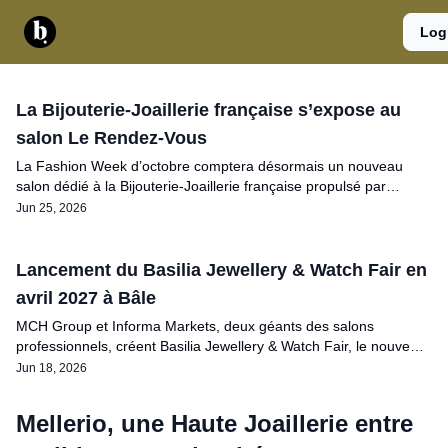
Catégories
Contact
A
Services
Log
propos
La Bijouterie-Joaillerie française s’expose au
salon Le Rendez-Vous
La Fashion Week d’octobre comptera désormais un nouveau
salon dédié à la Bijouterie-Joaillerie française propulsé par
Francéclat, Le Rendez-Vous
Jun 25, 2026
Lancement du Basilia Jewellery & Watch Fair en
avril 2027 à Bâle
MCH Group et Informa Markets, deux géants des salons
professionnels, créent Basilia Jewellery & Watch Fair, le nouveau
salon international de la joaillerie, des gemmes et de l’horlogerie.
Jun 18, 2026
Mellerio, une Haute Joaillerie entre