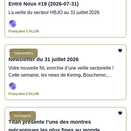
Entre Nous #19 (2026-07-31)
La veille du secteur HBJO au 31 juillet 2026
Françoise CALLIN
Jul 31, 2026
Newsletters
Newsletter du 31 juillet 2026
Votre nouvelle NL enrichie d’une veille sectorielle !
Cette semaine, les news de Kering, Boucheron,
Catawiki, Fullord, Gemmyo, LoveLab, Titan, Jaeger-
LeCoultre, Francéclat, Harricana, Morganne Bello,
Françoise CALLIN
Mysteryjoy, Van Den Abeele, Madridjoya.
Jul 31, 2026
Horlogerie
Titan présente l’une des montres
mécaniques les plus fines au monde