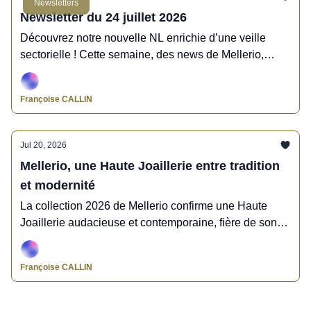
Newsletters
Newsletter du 24 juillet 2026
Découvrez notre nouvelle NL enrichie d’une veille
sectorielle ! Cette semaine, des news de Mellerio,
Pomellato, Aurélie Bidermann, Kering, Vever,
Mauboussin, Les Néréides, l’Atelier d’Amaya,
Françoise CALLIN
Col&McArthur, Casio, Yema, Hamilton, Jaeger-
LeCoultre, Saturn, l’Institut de Bijouterie de Saumur, la
BOCI, Précieuses Confluences
Jul 20, 2026
Mellerio, une Haute Joaillerie entre tradition
et modernité
La collection 2026 de Mellerio confirme une Haute
Joaillerie audacieuse et contemporaine, fière de son
héritage et ancrée dans son siècle.
Françoise CALLIN