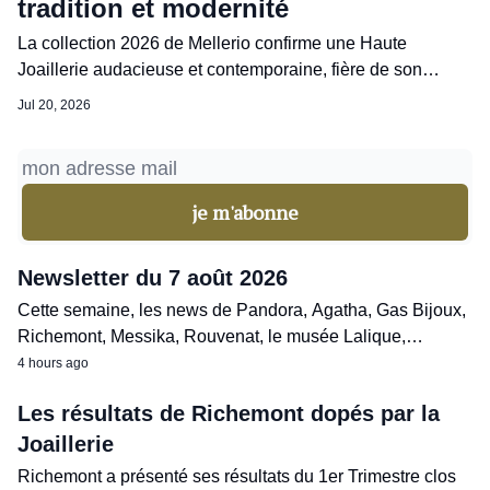
tradition et modernité
La collection 2026 de Mellerio confirme une Haute
Joaillerie audacieuse et contemporaine, fière de son
héritage et ancrée dans son siècle.
Jul 20, 2026
Newsletter du 7 août 2026
Cette semaine, les news de Pandora, Agatha, Gas Bijoux,
Richemont, Messika, Rouvenat, le musée Lalique,
Mavelia, Ice Watch, Col&MacArthur.
4 hours ago
Les résultats de Richemont dopés par la
Joaillerie
Richemont a présenté ses résultats du 1er Trimestre clos