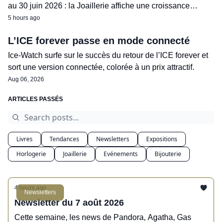
au 30 juin 2026 : la Joaillerie affiche une croissance
exceptionnelle, suivie de près par l'Horlogerie.
5 hours ago
L’ICE forever passe en mode connecté
Ice-Watch surfe sur le succès du retour de l’ICE forever et
sort une version connectée, colorée à un prix attractif.
Aug 06, 2026
ARTICLES PASSÉS
Livres
Tendances
Newsletters
Expositions
Horlogerie
Joaillerie
Evénements
Bijouterie
4 hours ago
Newsletters
Newsletter du 7 août 2026
Cette semaine, les news de Pandora, Agatha, Gas