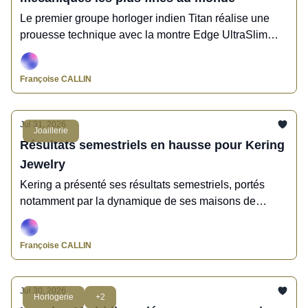
Le premier groupe horloger indien Titan réalise une
prouesse technique avec la montre Edge UltraSlim
Mechanical et la présente au Grand Prix d'Horlogerie
de Genève 2026.
Françoise CALLIN
Jul 31, 2026
Joaillerie
Résultats semestriels en hausse pour Kering
Jewelry
Kering a présenté ses résultats semestriels, portés
notamment par la dynamique de ses maisons de
joaillerie regroupées au sein de Kering Jewelry.
Françoise CALLIN
Jul 30, 2026
Horlogerie
+2