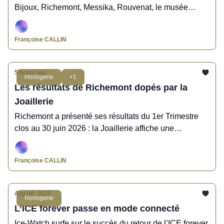
Bijoux, Richemont, Messika, Rouvenat, le musée
Lalique, Mavelia, Ice Watch, Col&MacArthur.
Françoise CALLIN
5 hours ago
Horlogerie
+1
Les résultats de Richemont dopés par la
Joaillerie
Richemont a présenté ses résultats du 1er Trimestre
clos au 30 juin 2026 : la Joaillerie affiche une
croissance exceptionnelle, suivie de près par
l'Horlogerie.
Françoise CALLIN
Aug 06, 2026
Horlogerie
L’ICE forever passe en mode connecté
Ice-Watch surfe sur le succès du retour de l’ICE forever