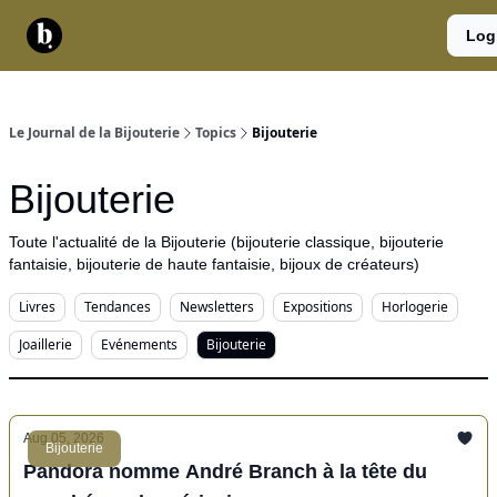
Catégories
Contact
A
Services
Log
propos
Le Journal de la Bijouterie
Topics
Bijouterie
Bijouterie
Toute l'actualité de la Bijouterie (bijouterie classique, bijouterie
fantaisie, bijouterie de haute fantaisie, bijoux de créateurs)
Livres
Tendances
Newsletters
Expositions
Horlogerie
Joaillerie
Evénements
Bijouterie
Aug 05, 2026
Bijouterie
Pandora nomme André Branch à la tête du