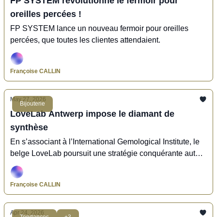
FP SYSTEM révolutionne le fermoir pour
oreilles percées !
FP SYSTEM lance un nouveau fermoir pour oreilles
percées, que toutes les clientes attendaient.
Françoise CALLIN
May 27, 2026
Bijouterie
LoveLab Antwerp impose le diamant de
synthèse
En s’associant à l’International Gemological Institute, le
belge LoveLab poursuit une stratégie conquérante autour
d’un produit unique : le diamant de synthèse.
Françoise CALLIN
Apr 24, 2026
Tendances
+3