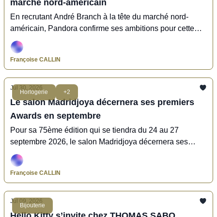
marché nord-américain
En recrutant André Branch à la tête du marché nord-
américain, Pandora confirme ses ambitions pour cette
région du globe.
Françoise CALLIN
Jul 30, 2026
Horlogerie
+2
Le salon Madridjoya décernera ses premiers
Awards en septembre
Pour sa 75ème édition qui se tiendra du 24 au 27
septembre 2026, le salon Madridjoya décernera ses
premiers Awards aux professionnels de la bijouterie, de
la joaillerie et de l'horlogerie.
Françoise CALLIN
Jul 09, 2026
Bijouterie
Hello Kitty s’invite chez THOMAS SABO