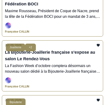
Fédération BOCI
Maxime Rousseau, Président de Coque de Nacre, prend
la tête de la Fédération BOCI pour un mandat de 3 ans,
avec comme ambition de fédérer, enthousiasmer et
réenchanter la filière.
Françoise CALLIN
Jun 25, 2026
Joaillerie
+2
La Bijouterie-Joaillerie française s’expose au
salon Le Rendez-Vous
La Fashion Week d’octobre comptera désormais un
nouveau salon dédié à la Bijouterie-Joaillerie française
propulsé par Francéclat, Le Rendez-Vous
Françoise CALLIN
Jun 16, 2026
Bijouterie