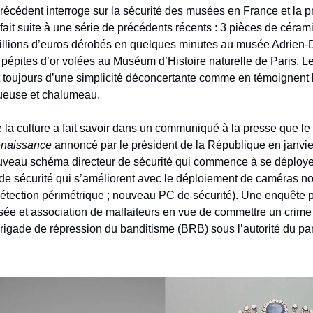
récédent interroge sur la sécurité des musées en France et la p
l fait suite à une série de précédents récents : 3 pièces de céra
millions d’euros dérobés en quelques minutes au musée Adrien
pépites d’or volées au Muséum d’Histoire naturelle de Paris. 
t toujours d’une simplicité déconcertante comme en témoignent l
squeuse et chalumeau.
e la culture a fait savoir dans un communiqué à la presse que le
enaissance
annoncé par le président de la République en janvier
uveau schéma directeur de sécurité qui commence à se déploye
e sécurité qui s’améliorent avec le déploiement de caméras no
détection périmétrique ; nouveau PC de sécurité). Une enquête 
ée et association de malfaiteurs en vue de commettre un crime 
Brigade de répression du banditisme (BRB) sous l’autorité du pa