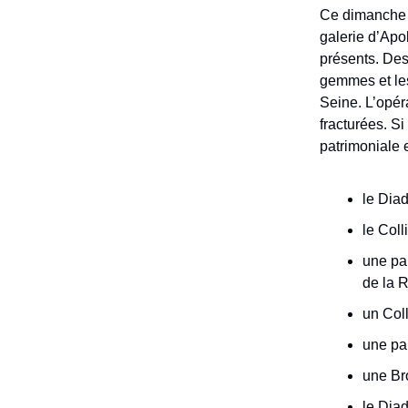
Ce dimanche 
galerie d’Apol
présents. Des 
gemmes et les
Seine. L’opéra
fracturées. Si
patrimoniale e
le Dia
le Coll
une pai
de la 
un Col
une pa
une Br
le Dia