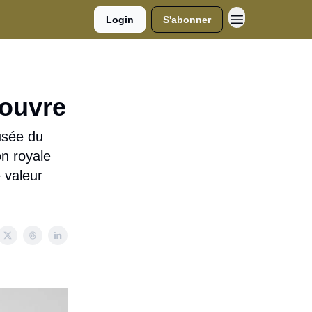
Login
S'abonner
Louvre
sée du
on royale
 valeur