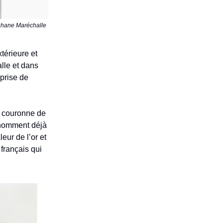
éphane Maréchalle
térieure et
lle et dans
prise de
la couronne de
s nomment déjà
eur de l’or et
 français qui