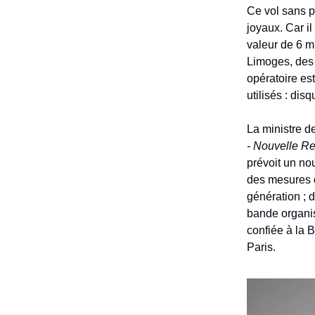
Ce vol sans p
joyaux. Car i
valeur de 6 
Limoges, des 
opératoire es
utilisés : di
La ministre d
- Nouvelle R
prévoit un no
des mesures d
génération ; 
bande organis
confiée à la 
Paris.