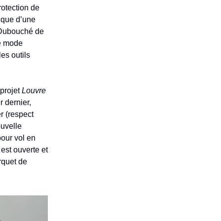
rotection de
mique d’une
-Dubouché de
Le mode
es outils
 projet
Louvre
 dernier,
r (respect
uvelle
pour vol en
est ouverte et
rquet de