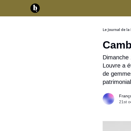
Catégories
Contact
A propos
Serv
Le Journal de la 
Cambr
Dimanche 1
Louvre a é
de gemmes 
patrimonial
Franç
21st o