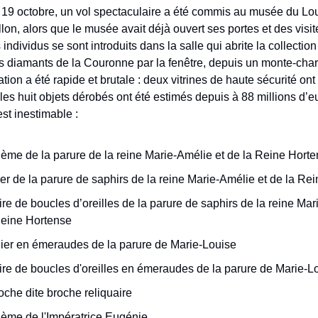
19 octobre, un vol spectaculaire a été commis au musée du Lou
lon, alors que le musée avait déjà ouvert ses portes et des visit
individus se sont introduits dans la salle qui abrite la collectio
 diamants de la Couronne par la fenêtre, depuis un monte-char
tion a été rapide et brutale : deux vitrines de haute sécurité ont
 les huit objets dérobés ont été estimés depuis à 88 millions d’eu
st inestimable :
dème de la parure de la reine Marie-Amélie et de la Reine Hort
ier de la parure de saphirs de la reine Marie-Amélie et de la Re
re de boucles d’oreilles de la parure de saphirs de la reine Mar
Reine Hortense
lier en émeraudes de la parure de Marie-Louise
ire de boucles d'oreilles en émeraudes de la parure de Marie-L
oche dite broche reliquaire
dème de l'Impératrice Eugénie