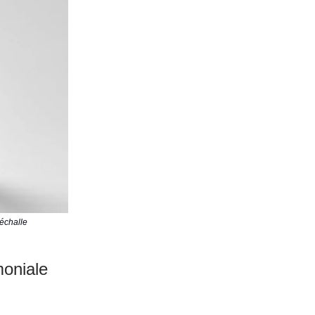
échalle
moniale