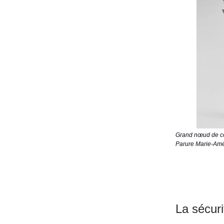
Grand nœud de co
Parure Marie-Amél
La sécur