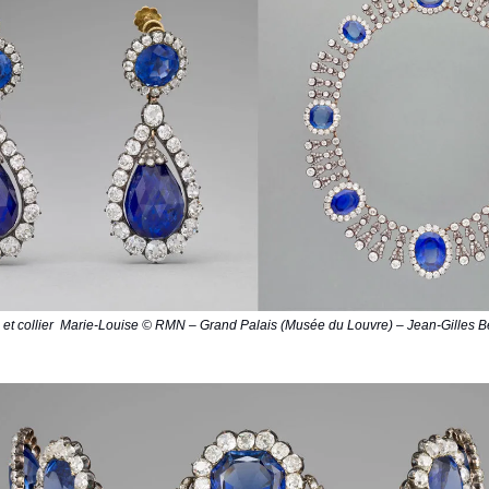
s et collier Marie-Louise © RMN – Grand Palais (Musée du Louvre) – Jean-Gilles Be