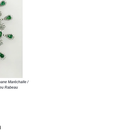
ane Maréchalle /
hieu Rabeau
n