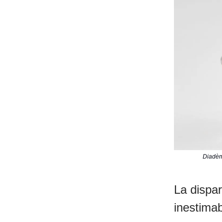
Diadèm
La dispar
inestima