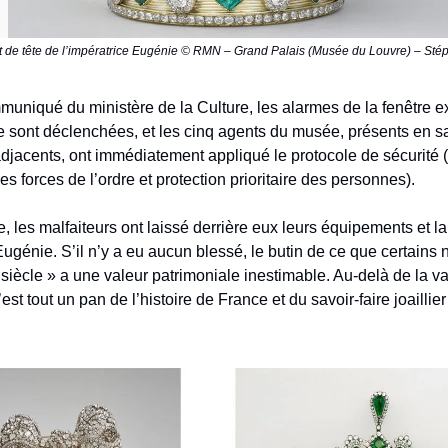
 de tête de l’impératrice Eugénie © RMN – Grand Palais (Musée du Louvre) – St
uniqué du ministère de la Culture, les alarmes de la fenêtre ex
se sont déclenchées, et les cinq agents du musée, présents en sa
djacents, ont immédiatement appliqué le protocole de sécurité (
es forces de l’ordre et protection prioritaire des personnes).
e, les malfaiteurs ont laissé derrière eux leurs équipements et 
 Eugénie. S’il n’y a eu aucun blessé, le butin de ce que certain
siècle » a une valeur patrimoniale inestimable. Au-delà de la val
’est tout un pan de l’histoire de France et du savoir-faire joaillier