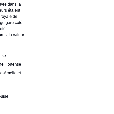
vre dans la
eurs étaient
n royale de
ge garé côté
 été
ros, la valeur
ense
ine Hortense
ie-Amélie et
ouise