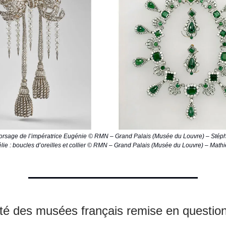
rsage de l’impératrice Eugénie © RMN – Grand Palais (Musée du Louvre) – Stéph
ie : boucles d’oreilles et collier © RMN – Grand Palais (Musée du Louvre) – Mat
ité des musées français remise en questio