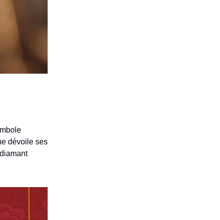
ymbole
ne dévoile ses
 diamant