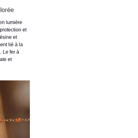
olorée
en lumière
protection et
résine et
nt lié à la
 Le fer à
ate et