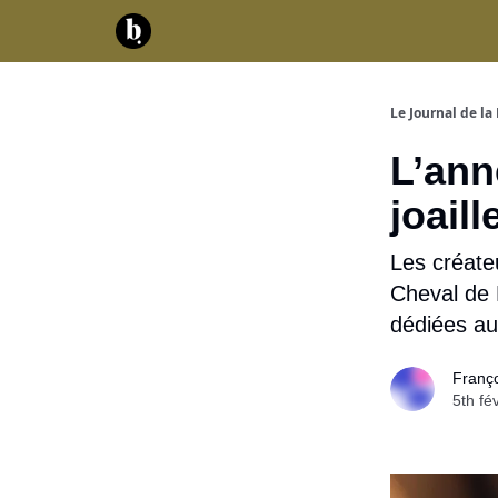
Catégories
Contact
A propos
Serv
Le Journal de la 
L’ann
joaill
Les créate
Cheval de F
dédiées a
Franç
5th fé