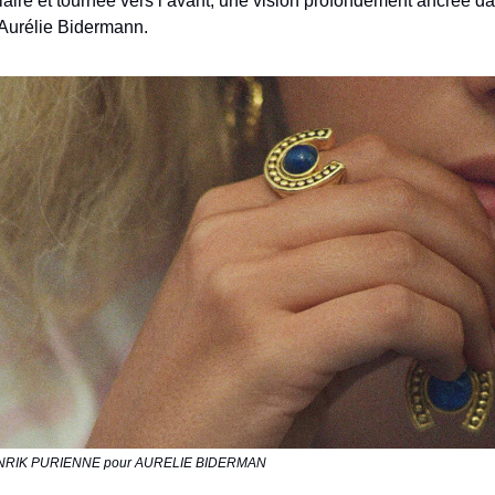
olaire et tournée vers l’avant, une vision profondément ancrée da
 Aurélie Bidermann.
 HENRIK PURIENNE pour AURELIE BIDERMAN