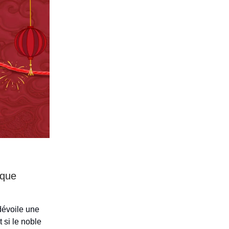
aque
dévoile une
 si le noble