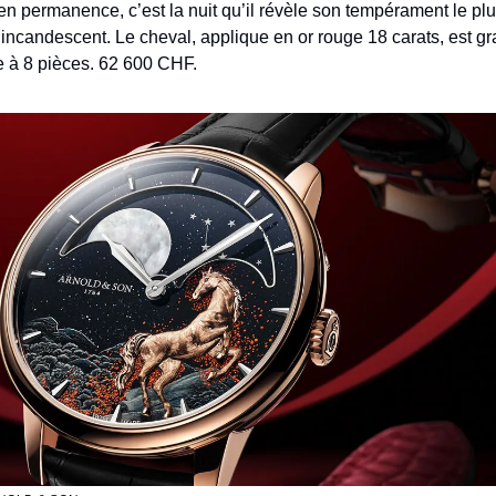
 en permanence, c’est la nuit qu’il révèle son tempérament le pl
 incandescent. Le cheval, applique en or rouge 18 carats, est gr
ée à 8 pièces. 62 600 CHF.