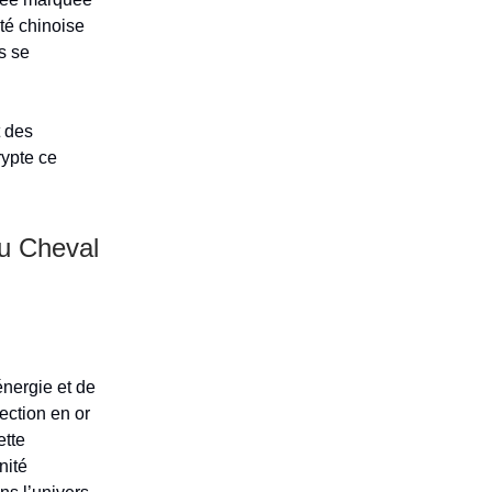
té chinoise
és se
t des
rypte ce
du Cheval
énergie et de
ction en or
ette
nité