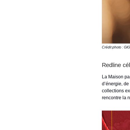
Crédit photo : G
Redline cé
La Maison par
d’énergie, de
collections e
rencontre la n