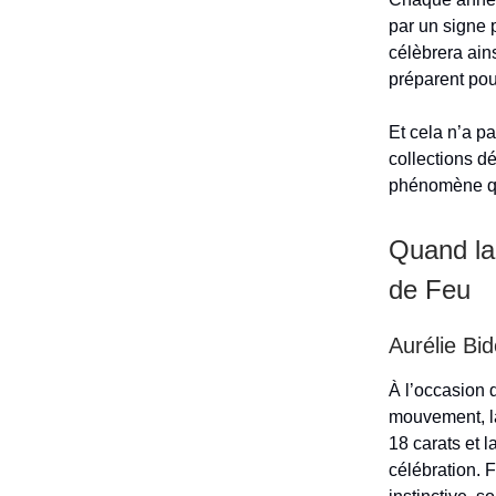
par un signe 
célèbrera ain
préparent pour
Et cela n’a p
collections d
phénomène qui
Quand la 
de Feu
Aurélie Bi
À l’occasion 
mouvement, l
18 carats et l
célébration. 