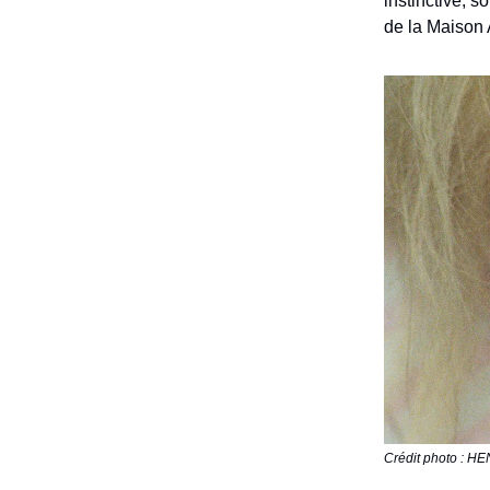
instinctive, s
de la Maison
Crédit photo :