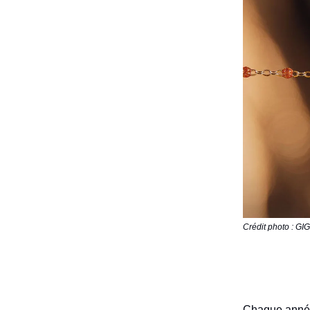
Crédit photo : G
Chaque anné