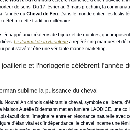
porteur de sens. Du 17 février au 3 mars prochain, la communau
si l’année du
Cheval de Feu
. Dans le monde entier, les festivit
 célébrer cette tradition millénaire.
as échappé aux créateurs de bijoux et de montres, qui proposen
édiées.
Le Journal de la Bijouterie
a repéré cinq marques et déc
 peut s’avérer être une véritable manne marketing.
joaillerie et l’horlogerie célèbrent l’année 
derman sublime la puissance du cheval
du Nouvel An chinois célébrant le cheval, symbole de liberté, d’
a Maison Aurélie Bidermann met en lumière LAODICE, une colle
apis-lazuli dont l’imaginaire entre en résonance naturelle avec c
Figure d’élan vital et d’indépendance, le cheval incarne une fémi