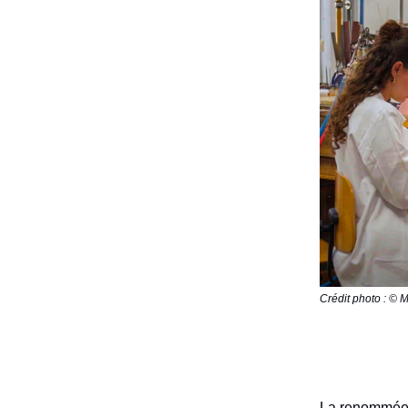
Crédit photo : © M
La renommée d