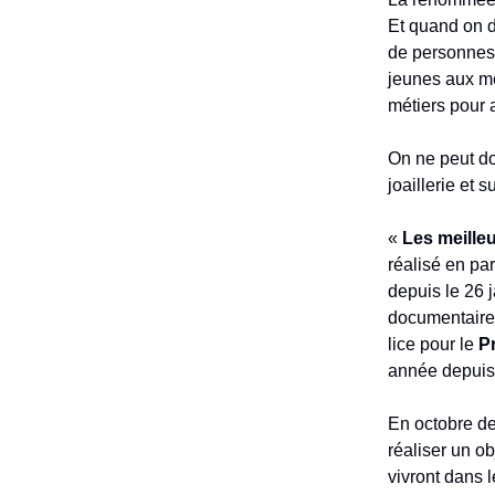
Et quand on d
de personnes 
jeunes aux mét
métiers pour 
On ne peut do
joaillerie et 
«
Les meilleu
réalisé en par
depuis le 26 j
documentaire 
lice pour le
P
année depuis 
En octobre der
réaliser un ob
vivront dans le