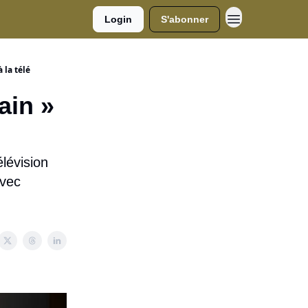
Login
S'abonner
la télé
ain »
lévision
avec