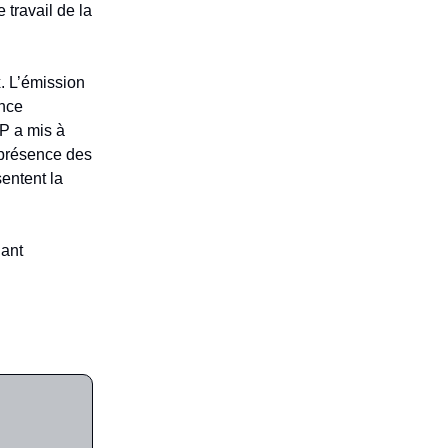
 travail de la
x. L’émission
once
P a mis à
 présence des
entent la
dant