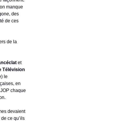
 : on manque
agone, des
ité de ces
ers de la
ancéclat
et
 Télévision
) le
çaises, en
FBJOP chaque
on.
mes devaient
 de ce qu’ils