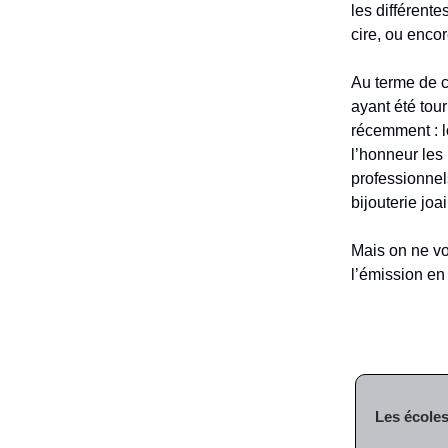
les différente
cire, ou enco
Au terme de c
ayant été tou
récemment : l
l’honneur les
professionnel
bijouterie joa
Mais on ne vo
l’émission en 
Les écoles