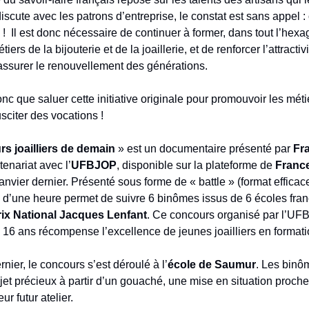
iscute avec les patrons d’entreprise, le constat est sans appel
! Il est donc nécessaire de continuer à former, dans tout l’hex
iers de la bijouterie et de la joaillerie, et de renforcer l’attractiv
assurer le renouvellement des générations.
nc que saluer cette initiative originale pour promouvoir les méti
susciter des vocations !
rs joailliers de demain
» est un documentaire présenté par
Fr
tenariat avec l’
UFBJOP
, disponible sur la plateforme de
France
anvier dernier. Présenté sous forme de « battle » (format efficace
d’une heure permet de suivre 6 binômes issus de 6 écoles fran
rix National Jacques Lenfant
. Ce concours organisé par l’U
16 ans récompense l’excellence de jeunes joailliers en formati
nier, le concours s’est déroulé à l’
école de Saumur
. Les binô
jet précieux à partir d’un gouaché, une mise en situation proche
ur futur atelier.