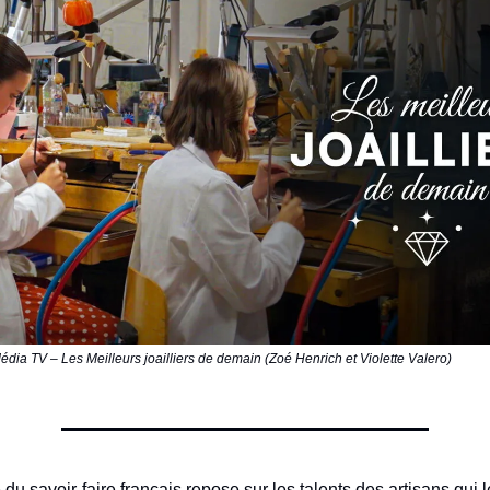
édia TV – Les Meilleurs joailliers de demain (Zoé Henrich et Violette Valero)
u savoir-faire français repose sur les talents des artisans qui 