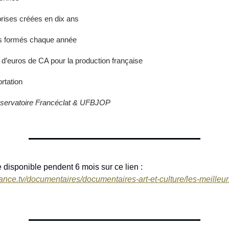
prises créées en dix ans
s formés chaque année
s d’euros de CA pour la production française
rtation
bservatoire Francéclat & UFBJOP
disponible pendent 6 mois sur ce lien :
ance.tv/documentaires/documentaires-art-et-culture/les-meilleurs