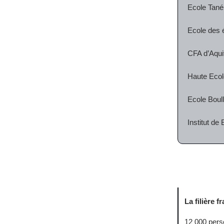
Ecole Tané
Ecole des é
CFA d’Aqui
Haute Ecole
Ecole Boull
Institut de
La filière f
12 000 per