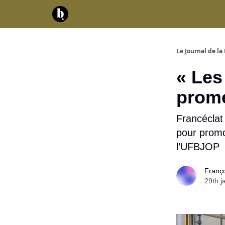
Catégories
Contact
A propos
Serv
Le Journal de la 
« Les
promeut
Francéclat
pour promou
l’UFBJOP
Franç
29th j