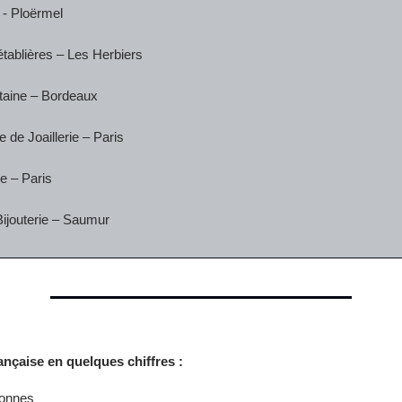
 - Ploërmel
tablières – Les Herbiers
taine – Bordeaux
 de Joaillerie – Paris
e – Paris
 Bijouterie – Saumur
rançaise en quelques chiffres :
sonnes