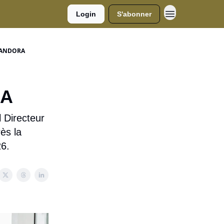
Login
S'abonner
e PANDORA
RA
l Directeur
̀s la
26.