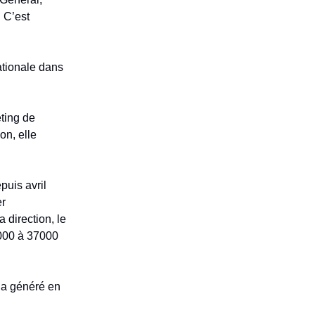
 C’est
ationale dans
ting de
n, elle
uis avril
er
 direction, le
4000 à 37000
 a généré en