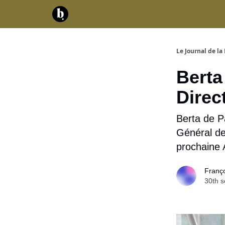
Catégories
Contact
A propos
Serv
Le Journal de la 
Berta
Direc
Berta de Pa
Général d
prochaine A
Franç
30th 