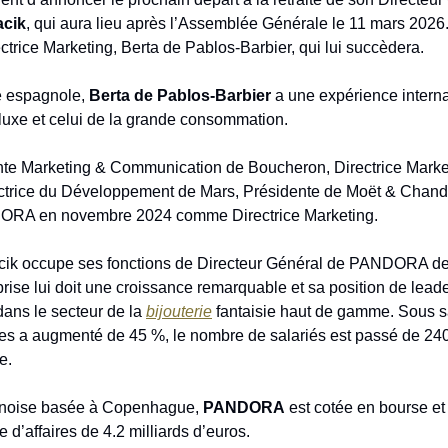
acik
, qui aura lieu après l’Assemblée Générale le 11 mars 2026.
ectrice Marketing, Berta de Pablos-Barbier, qui lui succèdera.
é espagnole,
Berta de Pablos-Barbier
a une expérience intern
 luxe et celui de la grande consommation.
nte Marketing & Communication de Boucheron, Directrice Marke
ectrice du Développement de Mars, Présidente de Moët & Chando
ORA en novembre 2024 comme Directrice Marketing.
cik occupe ses fonctions de Directeur Général de PANDORA dep
prise lui doit une croissance remarquable et sa position de lead
 dans le secteur de la
bijouterie
fantaisie haut de gamme. Sous sa
aires a augmenté de 45 %, le nombre de salariés est passé de 2
e.
anoise basée à Copenhague,
PANDORA
est cotée en bourse et
e d’affaires de 4.2 milliards d’euros.