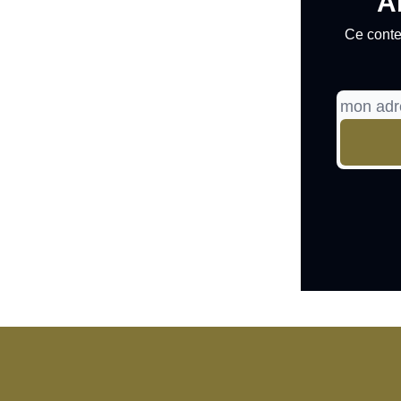
A
Ce conte