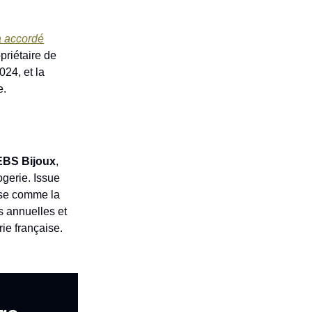
a accordé
opriétaire de
024, et la
e.
EBS Bijoux
,
ogerie. Issue
ose comme la
s annuelles et
ie française.