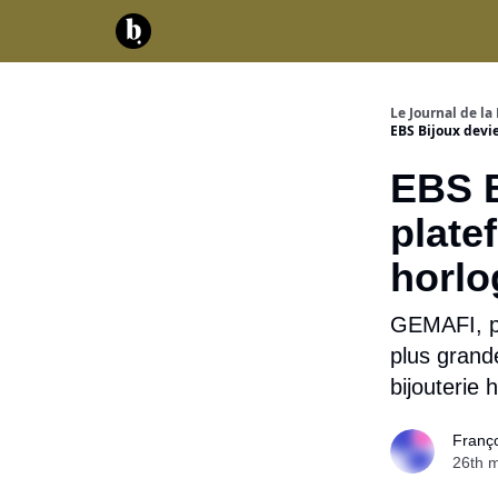
Catégories
Contact
A propos
Serv
Le Journal de la 
EBS Bijoux devie
EBS B
plate
horlo
GEMAFI, pr
plus grande
bijouterie 
Franç
26th 