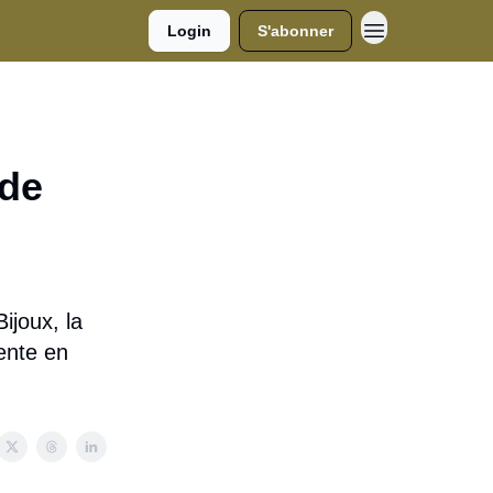
Login
S'abonner
nde
ijoux, la
vente en