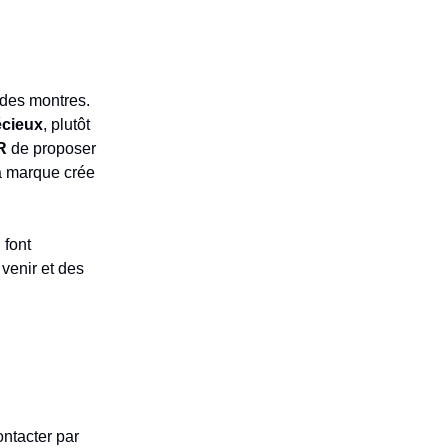
 des montres.
écieux
, plutôt
R
de proposer
la marque crée
 font
 venir et des
ntacter par