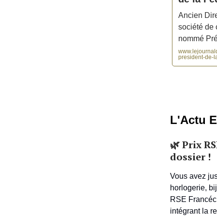
Ancien Dire
société d
nommé Pré
www.lejournald
president-de-l
L'Actu 
🌿
Prix RS
dossier !
Vous avez jusq
horlogerie, bi
RSE Francécla
intégrant la r