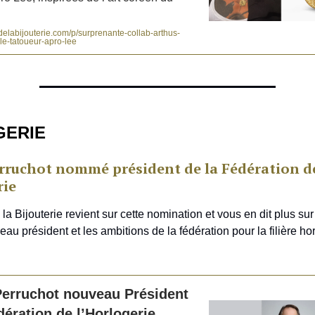
elabijouterie.com/p/surprenante-collab-arthus-
le-tatoueur-apro-lee
GERIE
erruchot nommé président de la Fédération d
rie
la Bijouterie revient sur cette nomination et vous en dit plus sur 
au président et les ambitions de la fédération pour la filière ho
Perruchot nouveau Président
dération de l’Horlogerie