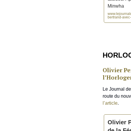
Minwha
www.lejournald
bertrand-avec-
HORLO
Olivier P
l’Horloge
Le Journal de 
route du nouve
l’article
.
Olivier 
de la Fé