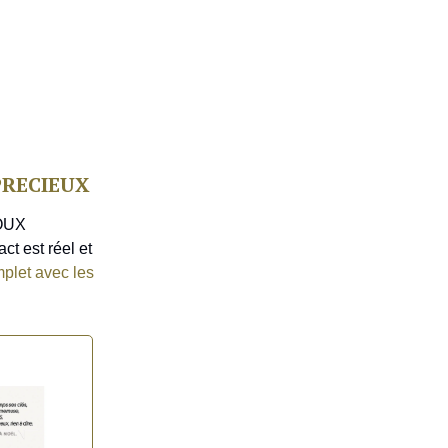
 PRECIEUX
JOUX
ct est réel et
mplet avec les