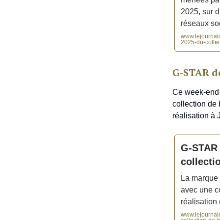
2025, sur di
réseaux so
www.lejournald
2025-du-collec
G-STAR dé
Ce week-end 
collection de 
réalisation 
G-STAR d
collecti
La marque 
avec une co
réalisatio
www.lejournald