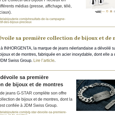
fférents médias (presse, affichage, télé,
ciaux).
elabijouterie.com/p/resultats-de-la-campagne-
tif-des-bijoux-precieux
voile sa première collection de bijoux et de
à INHORGENTA, la marque de jeans néerlandaise a dévoilé s
bijoux et de montres, fabriquée en acier inoxydable, dont elle a 
à JDM Swiss Group.
Lire l’article
.
évoile sa première
on de bijoux et de montres
de jeans G-STAR complète son offre
llection de bijoux et de montres, dont la
n est confiée à JDM Swiss Group.
elabijouterie.com/p/g-star-devoile-sa-premiere-