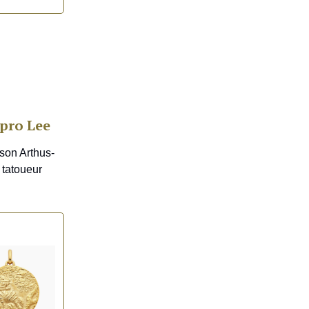
Apro Lee
ison Arthus-
 tatoueur