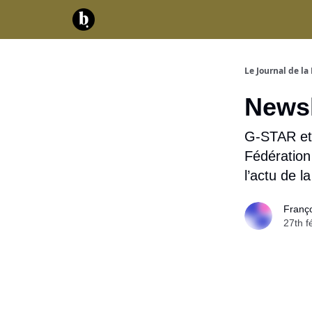
Catégories
Contact
A propos
Serv
Le Journal de la 
Newsl
G-STAR et 
Fédératio
l’actu de 
Franç
27th f