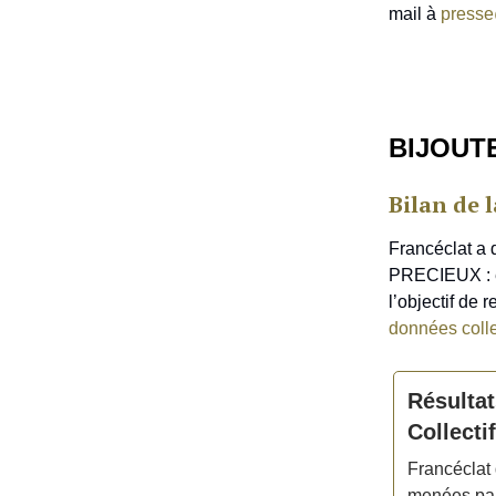
mail à
presse
BIJOUT
Bilan de
Francéclat a 
PRECIEUX : ent
l’objectif de r
données collec
Résulta
Collecti
Francéclat 
menées par