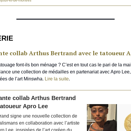
bijoux-et-de-montres
ERIE
te collab Arthus Bertrand avec le tatoueur 
tatouage font-ils bon ménage ? C’est en tout cas le pari de la ma
 lance une collection de médailles en partenariat avec Apro Lee,
rées de l’art Minswha.
Lire la suite
.
nte collab Arthus Bertrand
tatoueur Apro Lee
rand signe une nouvelle collection de
talismans en collaboration avec l’artiste
o Lee, inspirées de l’art coréen du