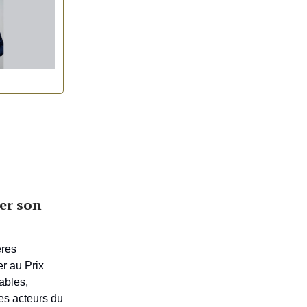
rer son
ères
er au Prix
ables,
les acteurs du