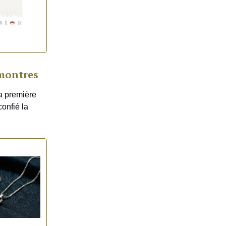
 montres
a première
confié la