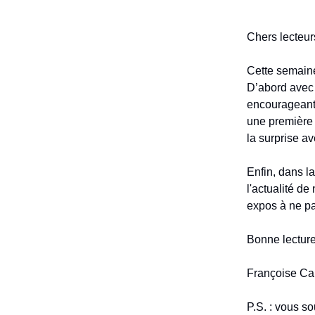
Chers lecteur
Cette semaine
D’abord avec
encourageants
une première 
la surprise av
Enfin, dans l
l'actualité d
expos à ne pas
Bonne lecture
Françoise Cal
P.S. : vous s