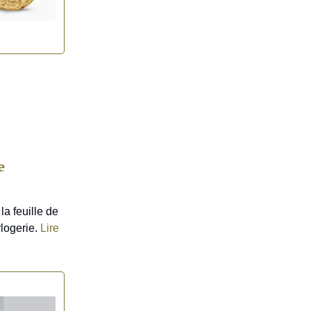
e
la feuille de
rlogerie.
Lire