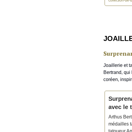
collection-de-
JOAILL
Surprenan
Joaillerie et 
Bertrand, qui
coréen, inspi
Surprena
avec le 
Arthus Bert
médailles 
tatoueur Apr