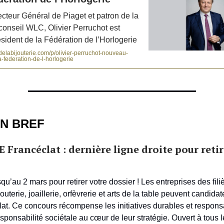
cteur Général de Piaget et patron de la
e conseil WLC, Olivier Perruchot est
sident de la Fédération de l’Horlogerie
elabijouterie.com/p/olivier-perruchot-nouveau-
a-federation-de-l-horlogerie
EN BREF
E Francéclat : dernière ligne droite pour reti
u’au 2 mars pour retirer votre dossier ! Les entreprises des fili
jouterie, joaillerie, orfèvrerie et arts de la table peuvent candidat
t. Ce concours récompense les initiatives durables et respons
esponsabilité sociétale au cœur de leur stratégie. Ouvert à tous 