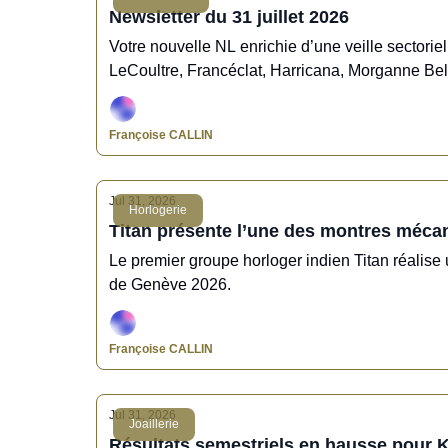
Newsletter du 31 juillet 2026
Votre nouvelle NL enrichie d’une veille sectori
LeCoultre, Francéclat, Harricana, Morganne Be
Françoise CALLIN
Jul 31, 2026
Horlogerie
Titan présente l’une des montres méc
Le premier groupe horloger indien Titan réalis
de Genève 2026.
Françoise CALLIN
Jul 31, 2026
Joaillerie
Résultats semestriels en hausse pour 