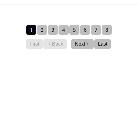
1
2
3
4
5
6
7
8
First
Back
Next
Last