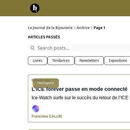
Catégories
Contact
A propos
Serv
Le Journal de la Bijouterie
Archive
Page 1
ARTICLES PASSÉS
Livres
Tendances
Newsletters
Expositions
9 hours ago
Horlogerie
L’ICE forever passe en mode connecté
Ice-Watch surfe sur le succès du retour de l’ICE f
Françoise CALLIN