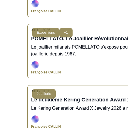
Françoise CALLIN
Jul 18, 2026
Expositions
+1
POMELLATO, Le Joaillier Révolutionna
Le joaillier milanais POMELLATO s’expose pour la
joaillerie depuis 1967.
Françoise CALLIN
Jul 17, 2026
Joaillerie
Le deuxième Kering Generation Award X J
Le Kering Generation Award X Jewelry 2026 a ré
Françoise CALLIN