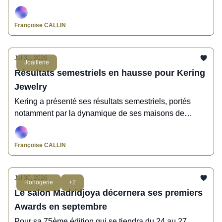
Mechanical et la présente au Grand Prix d'Horlogerie
de Genève 2026.
Françoise CALLIN
Jul 31, 2026
Joaillerie
Résultats semestriels en hausse pour Kering
Jewelry
Kering a présenté ses résultats semestriels, portés
notamment par la dynamique de ses maisons de
joaillerie regroupées au sein de Kering Jewelry.
Françoise CALLIN
Jul 30, 2026
Horlogerie
+2
Le salon Madridjoya décernera ses premiers
Awards en septembre
Pour sa 75ème édition qui se tiendra du 24 au 27