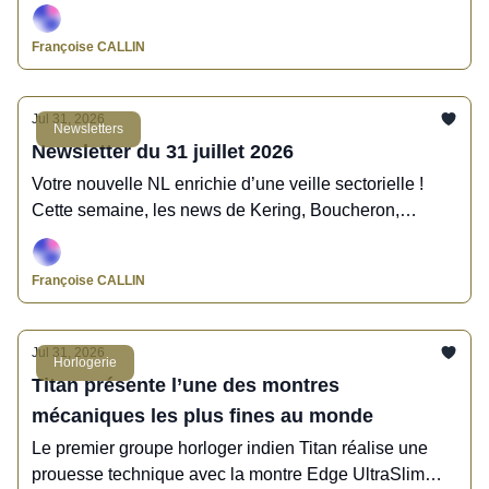
Françoise CALLIN
Jul 31, 2026
Newsletters
Newsletter du 31 juillet 2026
Votre nouvelle NL enrichie d’une veille sectorielle !
Cette semaine, les news de Kering, Boucheron,
Catawiki, Fullord, Gemmyo, LoveLab, Titan, Jaeger-
LeCoultre, Francéclat, Harricana, Morganne Bello,
Françoise CALLIN
Mysteryjoy, Van Den Abeele, Madridjoya.
Jul 31, 2026
Horlogerie
Titan présente l’une des montres
mécaniques les plus fines au monde
Le premier groupe horloger indien Titan réalise une
prouesse technique avec la montre Edge UltraSlim