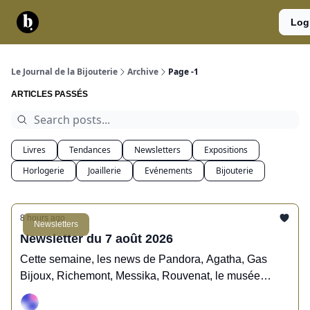
Catégories
Contact
A
Services
Log
propos
Le Journal de la Bijouterie
Archive
Page -1
ARTICLES PASSÉS
Livres
Tendances
Newsletters
Expositions
Horlogerie
Joaillerie
Evénements
Bijouterie
8 hours ago
Newsletters
Newsletter du 7 août 2026
Cette semaine, les news de Pandora, Agatha, Gas
Bijoux, Richemont, Messika, Rouvenat, le musée
Lalique, Mavelia, Ice Watch, Col&MacArthur.