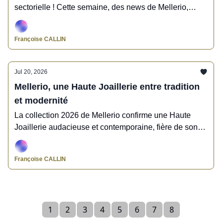
sectorielle ! Cette semaine, des news de Mellerio,
Pomellato, Aurélie Bidermann, Kering, Vever,
Mauboussin, Les Néréides, l’Atelier d’Amaya,
Françoise CALLIN
Col&McArthur, Casio, Yema, Hamilton, Jaeger-
LeCoultre, Saturn, l’Institut de Bijouterie de Saumur, la
BOCI, Précieuses Confluences
Jul 20, 2026
Mellerio, une Haute Joaillerie entre tradition
et modernité
La collection 2026 de Mellerio confirme une Haute
Joaillerie audacieuse et contemporaine, fière de son
héritage et ancrée dans son siècle.
Françoise CALLIN
1
2
3
4
5
6
7
8