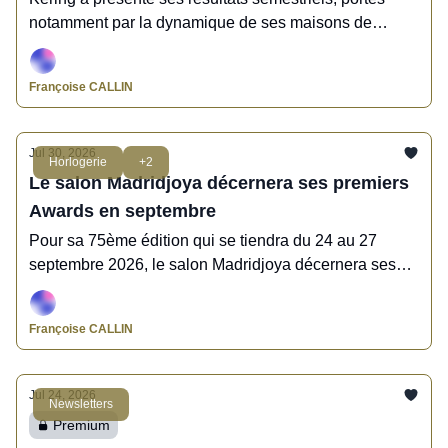
notamment par la dynamique de ses maisons de
joaillerie regroupées au sein de Kering Jewelry.
Françoise CALLIN
Jul 30, 2026
Horlogerie
+2
Le salon Madridjoya décernera ses premiers
Awards en septembre
Pour sa 75ème édition qui se tiendra du 24 au 27
septembre 2026, le salon Madridjoya décernera ses
premiers Awards aux professionnels de la bijouterie,
de la joaillerie et de l'horlogerie.
Françoise CALLIN
Jul 24, 2026
Newsletters
Premium