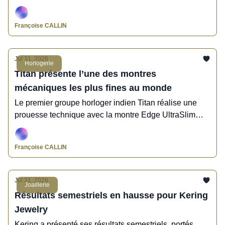
Catawiki, Fullord, Gemmyo, LoveLab, Titan, Jaeger-
LeCoultre, Francéclat, Harricana, Morganne Bello,
Françoise CALLIN
Mysteryjoy, Van Den Abeele, Madridjoya.
Jul 31, 2026
Horlogerie
Titan présente l’une des montres
mécaniques les plus fines au monde
Le premier groupe horloger indien Titan réalise une
prouesse technique avec la montre Edge UltraSlim
Mechanical et la présente au Grand Prix d'Horlogerie
de Genève 2026.
Françoise CALLIN
Jul 31, 2026
Joaillerie
Résultats semestriels en hausse pour Kering
Jewelry
Kering a présenté ses résultats semestriels, portés