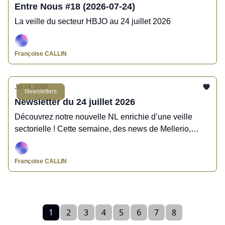
Entre Nous #18 (2026-07-24)
La veille du secteur HBJO au 24 juillet 2026
Françoise CALLIN
Jul 24, 2026
Newsletters
Newsletter du 24 juillet 2026
Découvrez notre nouvelle NL enrichie d’une veille
sectorielle ! Cette semaine, des news de Mellerio,
Pomellato, Aurélie Bidermann, Kering, Vever,
Mauboussin, Les Néréides, l’Atelier d’Amaya,
Françoise CALLIN
Col&McArthur, Casio, Yema, Hamilton, Jaeger-
LeCoultre, Saturn, l’Institut de Bijouterie de Saumur, la
BOCI, Précieuses Confluences
1
2
3
4
5
6
7
8