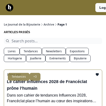
Catégories
Contact
A
Services
Log
propos
Le Journal de la Bijouterie
Archive
Page 1
ARTICLES PASSÉS
Livres
Tendances
Newsletters
Expositions
Horlogerie
Joaillerie
Evénements
Bijouterie
1 hour ago
Tendances
+3
Le cahier Influences 2028 de Francéclat
prône l’humain
Dans son cahier de tendances Influences 2028,
Francéclat place l’humain au cœur des inspirations