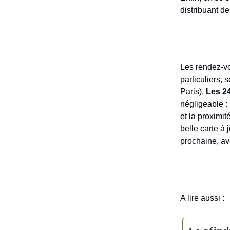
distribuant d
Les rendez-vo
particuliers,
Paris).
Les 2
négligeable :
et la proximi
belle carte à 
prochaine, av
A lire aussi :