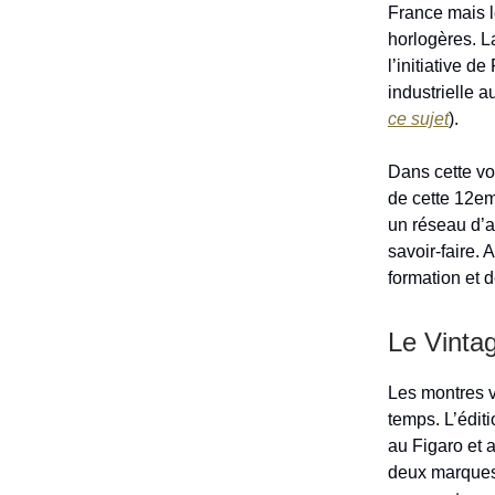
France mais l
horlogères. L
l’initiative d
industrielle a
ce sujet
).
Dans cette vo
de cette 12em
un réseau d’ac
savoir-faire.
formation et 
Le Vintag
Les montres v
temps. L’édit
au Figaro et 
deux marques 