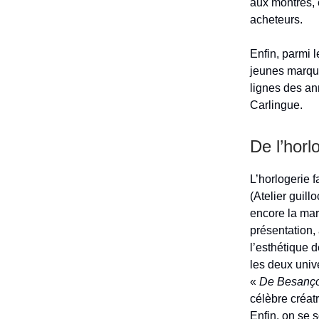
aux montres, 
acheteurs.
Enfin, parmi 
jeunes marque
lignes des an
Carlingue.
De l’horlo
L’horlogerie 
(Atelier guil
encore la mar
présentation,
l’esthétique 
les deux univ
«
De Besanço
célèbre créat
Enfin, on se 