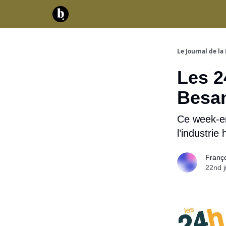
Catégories
Contact
A propos
Serv
Le Journal de la 
Les 2
Besan
Ce week-en
l’industrie
Franç
22nd j