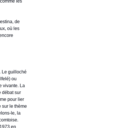
s comme les
estina, de
ux, où les
 encore
. Le guilloché
felé) ou
e vivante. La
e débat sur
mme pour lier
 sur le thème
lons-le, la
 comtoise.
n 1973 en