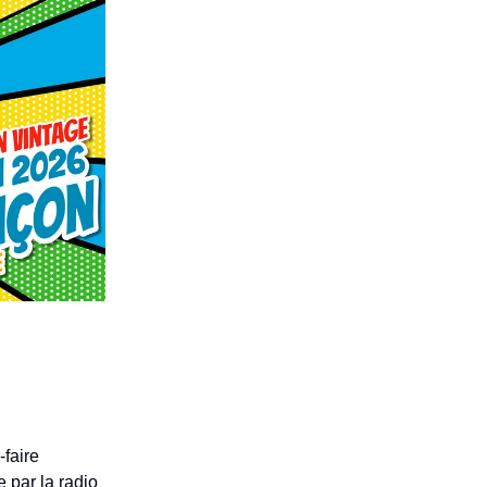
faire
e par la radio