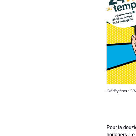
Crédit photo :
Pour la douzi
horlogers. L