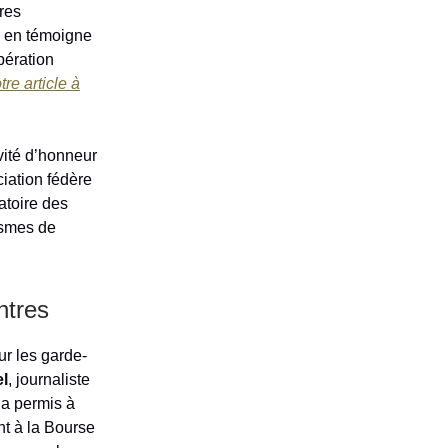
res
e en témoigne
pération
otre article à
nvité d’honneur
iation fédère
vatoire des
ismes de
ntres
ur les garde-
el
, journaliste
 a permis à
t à la Bourse