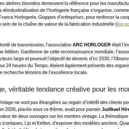
es ateliers bisontins demeurent la référence pour les manufactu
a réindustrialisation de l’horlogerie française s’organise, comm
e France Horlogerie,
Grappes d’entreprises
, pour renforcer la coo
u sein de la chaîne de valeur de la fabrication industrielle (
lire n
lonté de transmission, l’association
ARC HORLOGER
était l’i
e édition. Gardienne de cette reconnaissance mondiale, l’assoc
teurs large et poursuit l’objectif de devenir, d’ici 2030, l’Obser
 Aux 24 heures du Temps, étaient également présents des organ
de recherche témoins de l’excellence locale.
e, véritable tendance créative pour les mo
intage ne sont pas étrangères au regain d’intérêt des clients po
ion 2026, placée sous ce thème, avait pour parrain
Judikael Hir
auteur de deux ouvrages sur les montres vintage. La thématique
iconiques, Lip et Kelton, d’exposer des modèles anciens. Quan