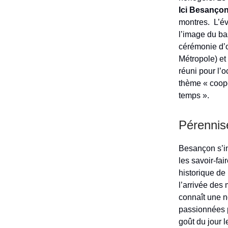
Ici Besanço
montres. L’év
l’image du ba
cérémonie d’
Métropole) et
réuni pour l’o
thème « coopé
temps ».
Pérennise
Besançon s’in
les savoir-fa
historique de
l’arrivée des
connaît une 
passionnées p
goût du jour 