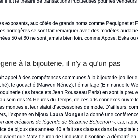
elle fut le théâtre de transactions fructueuses pour les vendeur
les exposants, aux côtés de grands noms comme Pequignet et F
s horlogères se sont fait remarquer avec des modèles audacie
nées 50 et 60 ne sont jamais bien loin, comme Apose, Eska ou
gerie à la bijouterie, il n’y a qu’un pas
fait appel à des compétences communes à la bijouterie-joaillerie
loché), le gouaché (Maiwen Nénez), l’émaillage (Emmanuelle Wel
oquinerie (les bracelets Jean Rousseau Paris) en sont la preuv
 au sein des 24 Heures du Temps, de ces arts connexes ouvre l
des montres et leur statut d’accessoires de mode. D’ailleurs, co
ers, l’experte en bijoux
Laura Mongeni
a donné une conférence
n aux créations de légende de Suzanne Belperron
», car, rappe
rice de bijoux des années 40 a fait ses classes dans la capitale
souvient que Maty, fleuron de l’industrie bisontine, a démarré e