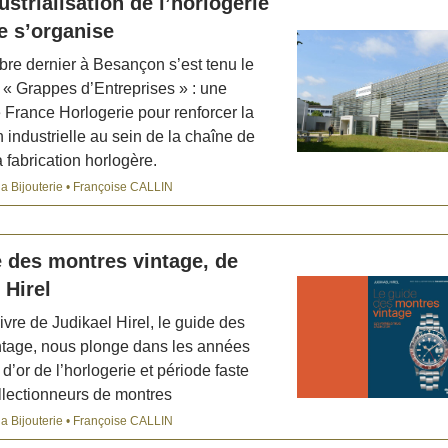
dustrialisation de l’horlogerie
se s’organise
bre dernier à Besançon s’est tenu le
 Grappes d’Entreprises » : une
de France Horlogerie pour renforcer la
n industrielle au sein de la chaîne de
 fabrication horlogère.
la Bijouterie • Françoise CALLIN
 des montres vintage, de
 Hirel
livre de Judikael Hirel, le guide des
ntage, nous plonge dans les années
 d’or de l’horlogerie et période faste
llectionneurs de montres
la Bijouterie • Françoise CALLIN