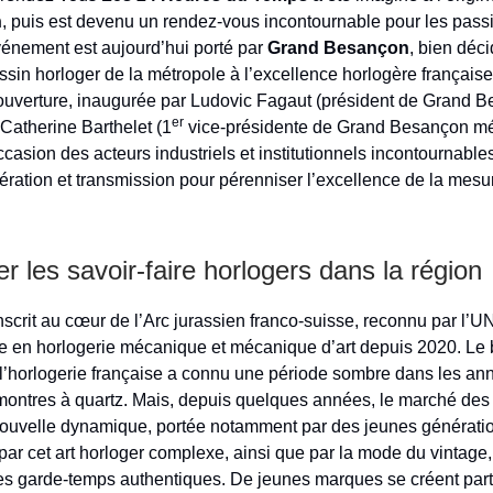
n
, puis est devenu un rendez-vous incontournable pour les pas
énement est aujourd’hui porté par
Grand Besançon
, bien déc
ssin horloger de la métropole à l’excellence horlogère française
ouverture, inaugurée par Ludovic Fagaut (président de Grand 
er
 Catherine Barthelet (1
vice-présidente de Grand Besançon mé
ccasion des acteurs industriels et institutionnels incontournable
ration et transmission pour pérenniser l’excellence de la mesu
r les savoir-faire horlogers dans la région
scrit au cœur de l’Arc jurassien franco-suisse, reconnu par l
ire en horlogerie mécanique et mécanique d’art depuis 2020. Le
 l’horlogerie française a connu une période sombre dans les an
 montres à quartz. Mais, depuis quelques années, le marché des
nouvelle dynamique, portée notamment par des jeunes générati
ar cet art horloger complexe, ainsi que par la mode du vintage,
les garde-temps authentiques. De jeunes marques se créent par