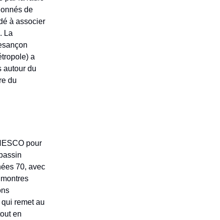
sionnés de
idé à associer
. La
Besançon
tropole) a
s autour du
re du
’UNESCO pour
 bassin
nées 70, avec
 montres
ons
 qui remet au
tout en