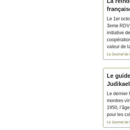
La réin
françai
Le 1er octo
3eme RDV «
initiative 
coopératio
valeur de la
Le Journal de 
Le guide
Judikael
Le dernier 
montres vi
1950, l’âge
pour les co
Le Journal de 