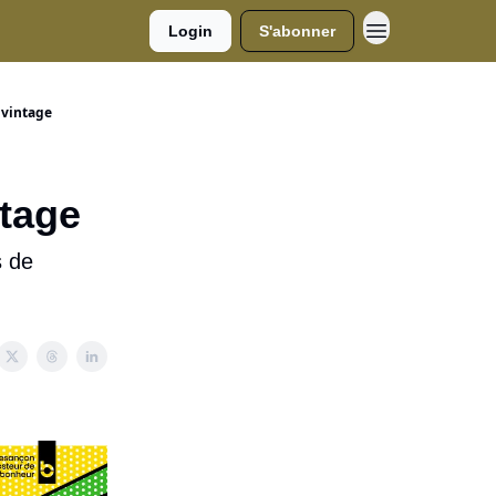
Login
S'abonner
 vintage
ntage
s de