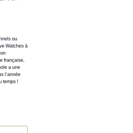
nnels ou
ove Watches à
non
e française,
pole a une
ous l’année
u temps !