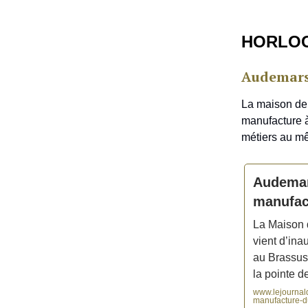
HORLO
Audemars
La maison de 
manufacture à
métiers au m
Audemar
manufac
La Maison 
vient d’in
au Brassus 
la pointe d
www.lejournal
manufacture-du