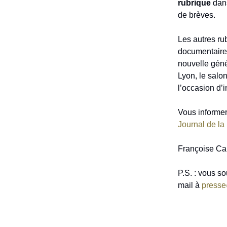
rubrique
dan
de brèves.
Les autres ru
documentaire
nouvelle gén
Lyon, le salo
l’occasion d’
Vous informer 
Journal de la 
Françoise Cal
P.S. : vous s
mail à
presse