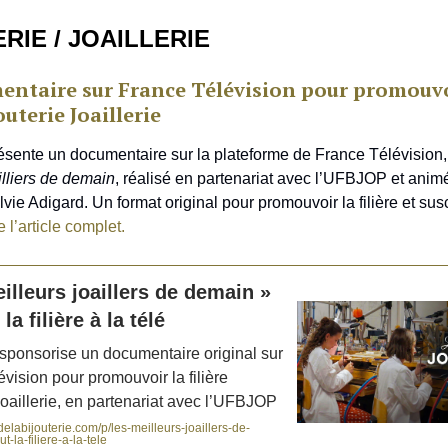
RIE / JOAILLERIE
ntaire sur France Télévision pour promouvo
jouterie Joaillerie
ésente un documentaire sur la plateforme de France Télévision
illiers de demain
, réalisé en partenariat avec l’UFBJOP et animé
lvie Adigard. Un format original pour promouvoir la filière et sus
e l’article complet.
illeurs joaillers de demain »
 filière à la télé
 sponsorise un documentaire original sur
́vision pour promouvoir la filière
Joaillerie, en partenariat avec l’UFBJOP
elabijouterie.com/p/les-meilleurs-joaillers-de-
-la-filiere-a-la-tele