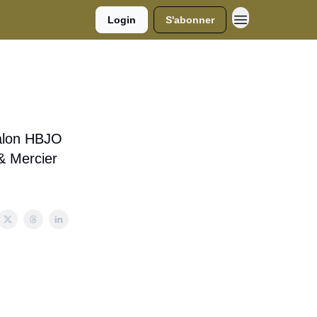
Login
S'abonner
 salon HBJO
& Mercier