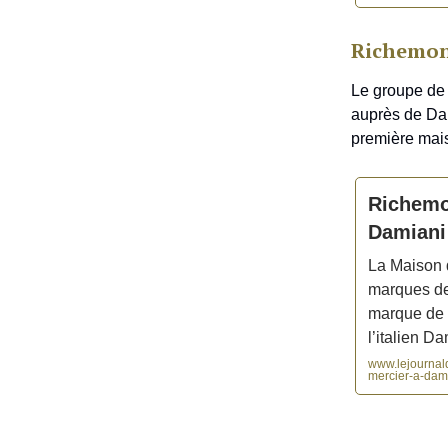
Richemon
Le groupe de
auprès de Dami
première mai
Richemo
Damiani
La Maison d
marques de 
marque de 
l’italien Da
www.lejournal
mercier-a-dam