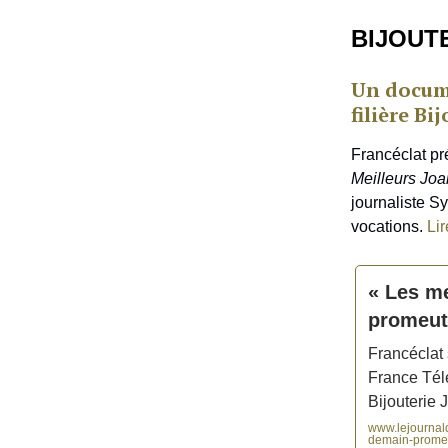
BIJOUTE
Un docume
filière Bi
Francéclat pr
Meilleurs Joa
journaliste Sy
vocations.
Lir
« Les me
promeut la
Francéclat
France Téle
Bijouterie 
www.lejournald
demain-promeut