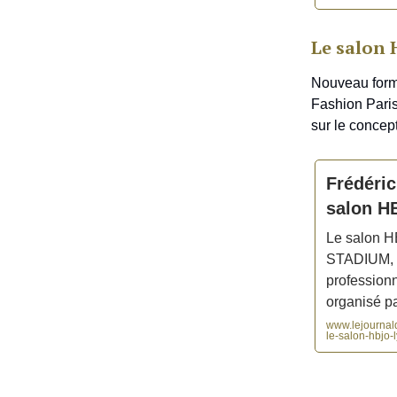
Le salon
Nouveau forma
Fashion Paris
sur le concep
Frédér
salon 
Le salon 
STADIUM, u
professionne
organisé pa
www.lejournald
le-salon-hbjo-