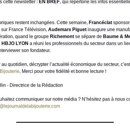
s cette newsletter :
EN BREF
, qui répertorie les infos essentiel
briques restent inchangées. Cette semaine,
Francéclat
sponsor
 sur France Télévision,
Audemars Piguet
inaugure une manuf
ération, quand le groupe
Richemont
se sépare de
Baume & Me
n
HBJO LYON
a réuni les professionnels du secteur dans un lieu
interviewer son fondateur.
au quotidien, décrypter l’actualité économique du secteur, c’est 
Bijouterie
. Merci pour votre fidélité et bonne lecture !
lin - Directrice de la Rédaction
ouhaitez communiquer sur notre média ? N’hésitez pas à nous co
@lejournaldelabijouterie.com