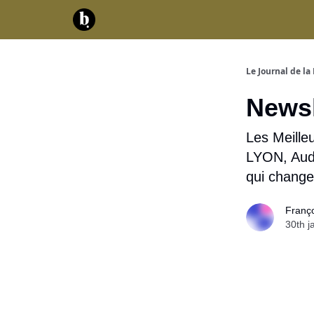
Catégories
Contact
A propos
Serv
Le Journal de la 
Newsl
Les Meilleu
LYON, Aude
qui change
Franç
30th j