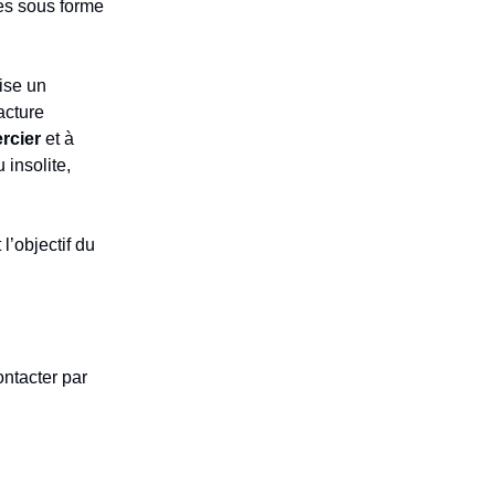
les sous forme
ise un
acture
rcier
et à
 insolite,
l’objectif du
ntacter par