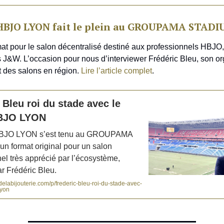
 HBJO LYON fait le plein au GROUPAMA STAD
t pour le salon décentralisé destiné aux professionnels HBJO,
 J&W. L’occasion pour nous d’interviewer Frédéric Bleu, son or
t des salons en région.
Lire l’article complet
.
ic Bleu roi du stade avec le
HBJO LYON
HBJO LYON s’est tenu au GROUPAMA
n format original pour un salon
l très apprécié par l’écosystème,
r Frédéric Bleu.
elabijouterie.com/p/frederic-bleu-roi-du-stade-avec-
lyon