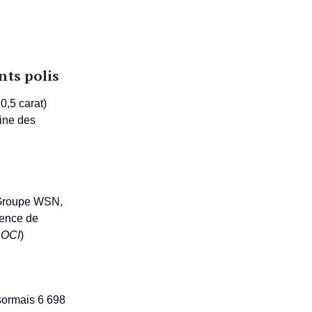
nts polis
0,5 carat)
gine des
e Groupe WSN,
cence de
BOCI
)
ésormais 6 698