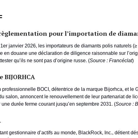
F
règlementation pour l’importation de diama
1er janvier 2026, les importateurs de diamants polis naturels (≥ 
re en douane une déclaration de diligence raisonnable sur l’ori
tester qu’ils ne sont pas d’origine russe. (
Source : Francéclat
)
de BIJORHCA
n professionnelle BOCI, détentrice de la marque Bijorhca, et l
du salon, annoncent le renouvellement de leur partenariat de li
 une durée ferme courant jusqu’en septembre 2031. (
Source : 
A
tant gestionnaire d’actifs au monde, BlackRock, Inc., détient d