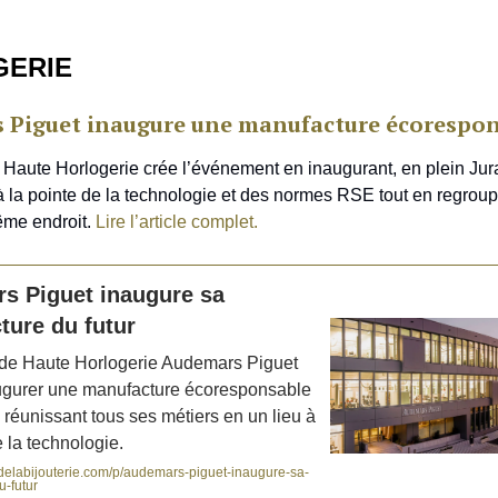
GERIE
 Piguet inaugure une manufacture écorespo
Haute Horlogerie crée l’événement en inaugurant, en plein Jur
 la pointe de la technologie et des normes RSE tout en regroup
ême endroit.
Lire l’article complet.
s Piguet inaugure sa
ture du futur
de Haute Horlogerie Audemars Piguet
augurer une manufacture écoresponsable
réunissant tous ses métiers en un lieu à
e la technologie.
delabijouterie.com/p/audemars-piguet-inaugure-sa-
-futur