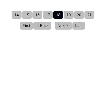
14
15
16
17
18
19
20
21
First
Back
Next
Last