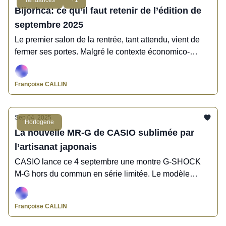
Bijorhca: ce qu’il faut retenir de l’édition de
septembre 2025
Le premier salon de la rentrée, tant attendu, vient de
fermer ses portes. Malgré le contexte économico-
politico-social tendu, le secteur de la bijouterie a
démontré une fois de plus ses capacités à se
Françoise CALLIN
renouveler et à innover.
Sep 04, 2025
Horlogerie
La nouvelle MR-G de CASIO sublimée par
l’artisanat japonais
CASIO lance ce 4 septembre une montre G-SHOCK
M-G hors du commun en série limitée. Le modèle
MRG-B5000HT reprend la forme de la série G-SHOCK
5000, sublimée par la technique japonaise du
Françoise CALLIN
martelage réalisé par un maître artisan du tsuiki.