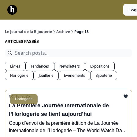
Catégories
Contact
A
Services
Log
propos
Le Journal de la Bijouterie
Archive
Page 18
ARTICLES PASSÉS
Livres
Tendances
Newsletters
Expositions
Horlogerie
Joaillerie
Evénements
Bijouterie
Oct 10, 2025
Horlogerie
La Première Journée Internationale de
l’Horlogerie se tient aujourd’hui
Coup d’envoi de la première édition de La Journée
Internationale de l’Horlogerie – The World Watch Day