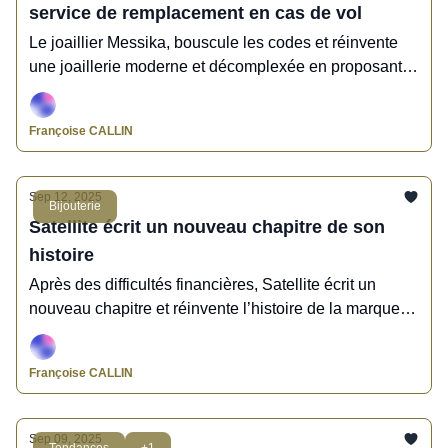
service de remplacement en cas de vol
Le joaillier Messika, bouscule les codes et réinvente
une joaillerie moderne et décomplexée en proposant
une assurance contre le vol. Un service expérience
client digital qui démarre en France dès le 15
Françoise CALLIN
septembre avant d’être déployé à l’international.
Sep 12, 2025
Bijouterie
Satellite écrit un nouveau chapitre de son
histoire
Après des difficultés financières, Satellite écrit un
nouveau chapitre et réinvente l’histoire de la marque
en restant fidèle à son ADN multiculturel, libre et
audacieux. Entretien avec Cyrille Bonnin, son CEO.
Françoise CALLIN
Sep 09, 2025
Tendances
+1