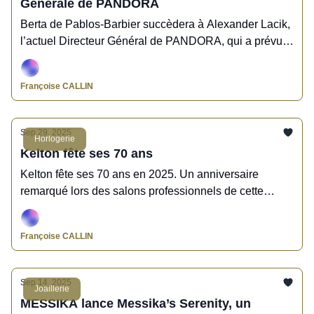
Générale de PANDORA
en cas de vol. Poiray se démarque de Octobre Rose
en choisissant de s’engager dès septembre pour les
Berta de Pablos-Barbier succèdera à Alexander Lacik,
maladies cardiovasculaires, première cause de
l’actuel Directeur Général de PANDORA, qui a prévu
mortalité chez les femmes. Bref, un mois de reprise qui
de prendre sa retraite après la prochaine Assemblée
augure un dernier trimestre bien chargé...
Générale de l’entreprise le 11 mars 2026.
Françoise CALLIN
Sep 29, 2025
Horlogerie
Kelton fête ses 70 ans
Kelton fête ses 70 ans en 2025. Un anniversaire
remarqué lors des salons professionnels de cette
rentrée, et une montre en édition limitée, la montre
Héritage Croco 70 ans.
Françoise CALLIN
Sep 14, 2025
Joaillerie
MESSIKA lance Messika’s Serenity, un