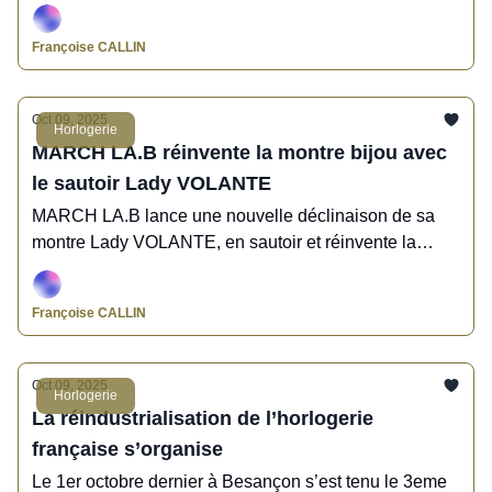
– qui se tiendra tous les ans le 10.10 (10 octobre) en
référence au célèbre affichage 10h10 des montres.
Françoise CALLIN
Oct 09, 2025
Horlogerie
MARCH LA.B réinvente la montre bijou avec
le sautoir Lady VOLANTE
MARCH LA.B lance une nouvelle déclinaison de sa
montre Lady VOLANTE, en sautoir et réinvente la
montre bijou tellement tendance dans les années 60.
Une collection osée qui impose plus que jamais la
Françoise CALLIN
montre féminine comme un accessoire de mode.
Oct 09, 2025
Horlogerie
La réindustrialisation de l’horlogerie
française s’organise
Le 1er octobre dernier à Besançon s’est tenu le 3eme