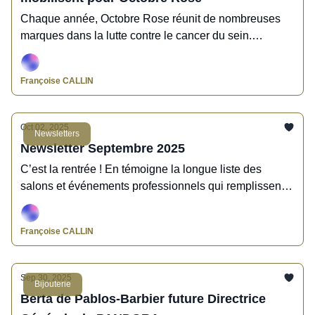
Chaque année, Octobre Rose réunit de nombreuses
marques dans la lutte contre le cancer du sein.
L’univers de la bijouterie et de la joaillerie ne fait pas
exception. Zoom sur 3 exemples significatifs dans la
Françoise CALLIN
profession.
Oct 02, 2025
Newsletters
Newsletter Septembre 2025
C’est la rentrée ! En témoigne la longue liste des
salons et événements professionnels qui remplissent
nos agendas. Septembre 2025 aura été l’occasion
pour certaines marques de fêter leur anniversaire : 70
Françoise CALLIN
ans pour Kelton, 60 ans pour Dinh Van. Et pour
d’autres, de se réinventer, comme la marque de bijoux
Satellite, qui, après une période difficile, écrit une
Sep 30, 2025
Bijouterie
nouvelle page de son histoire. Messika marque encore
Berta de Pablos-Barbier future Directrice
un grand coup en lançant un service de remplacement