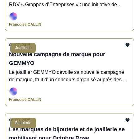
RDV « Grappes d’Entreprises » : une initiative de
France Horlogerie pour renforcer la coopération
industrielle au sein de la chaîne de valeur de la
Françoise CALLIN
fabrication horlogère.
Oct 07, 2025
Joaillerie
Nouvelle campagne de marque pour
GEMMYO
Le joaillier GEMMYO dévoile sa nouvelle campagne
de marque, fruit d’un concours organisé auprès des
étudiants de la Paris School of Luxuary.
Françoise CALLIN
Oct 03, 2025
Bijouterie
Les marques de bijouterie et de joaillerie se
mobilisent pour Octobre Rose